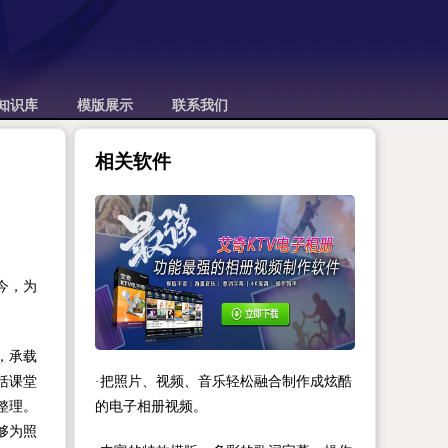
知识库
模版展示
联系我们
相关软件
今，为
，承载
括课堂
·把照片、视频、音乐轻松融合制作成炫酷
整理。
的电子相册视频。
够为照