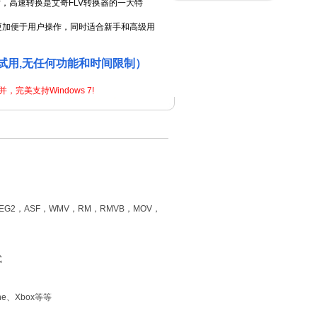
。同时，高速转换是艾奇FLV转换器的一大特
更加便于用户操作，同时适合新手和高级用
试用,无任何功能和时间限制）
完美支持Windows 7!
EG2，ASF，WMV，RM，RMVB，MOV，
式
ne、Xbox等等