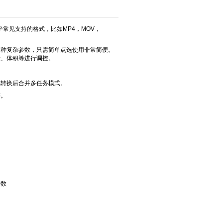
乎常见支持的格式，比如MP4，MOV，
各种复杂参数，只需简单点选使用非常简便。
量、体积等进行调控。
先转换后合并多任务模式。
等。
参数