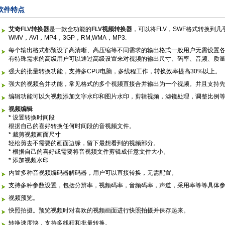
软件特点
艾奇FLV转换器
是一款全功能的
FLV视频转换器
，可以将FLV，SWF格式转换到几
WMV，AVI，MP4，3GP，RM,WMA，MP3.
每个输出格式都预设了高清晰、高压缩等不同需求的输出格式一般用户无需设置
有特殊需求的高级用户可以通过高级设置来对视频的输出尺寸、码率、音频、质
强大的批量转换功能，支持多CPU电脑，多线程工作，转换效率提高30%以上。
强大的视频合并功能，常见格式的多个视频直接合并输出为一个视频。并且支持
编辑功能可以为视频添加文字水印和图片水印，剪辑视频，滤镜处理，调整比例
视频编辑
*
设置转换时间段
根据自己的喜好转换任何时间段的音视频文件。
*
裁剪视频画面尺寸
轻松剪去不需要的画面边缘，留下最想看到的视频部分。
*
根据自己的喜好或需要将音视频文件剪辑成任意文件大小。
*
添加视频水印
内置多种音视频编码器解码器，用户可以直接转换，无需配置。
支持多种参数设置，包括分辨率，视频码率，音频码率，声道，采用率等等具体
视频预览。
快照拍摄。预览视频时对喜欢的视频画面进行快照拍摄并保存起来。
转换速度快，支持多线程和批量转换。